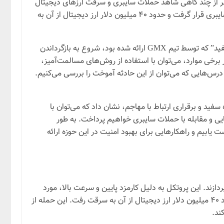
 هر از چند گاهی شاهد حملات سایبری و سرقت ارزهای دیجیتال
هستیم که خسارات مالی زیادی به بار می‌آورند. اخیراً، پروتکل GMX، یکی از پروتکل‌های محبوب در زمینه معاملات اهرمی، مورد حمله سایبری قرار گرفت و حدود ۴۰ میلیون دلار ارز دیجیتال از آن به
اما خوشبختانه، در این مورد خاص، اتفاقی غیرمنتظره رخ داد. مهاجم پشت پرده این حمله، پس از پذیرش جایزه ۵ میلیون دلاری “کلاه سفید” که توسط تیم GMX ارائه شده بود، شروع به بازگرداندن
برخی موارد، می‌توان با استفاده از روش‌های مسالمت‌آمیز،
 درس‌هایی که می‌توان از این حادثه آموخت را بررسی می‌کنیم.
 و همکاری در مواجهه با حملات سایبری نیز اشاره خواهیم کرد. تیم GMX با ارائه جایزه کلاه سفید و برقراری ارتباط با مهاجم، نشان داد که می‌توان با
یی و مقابله با حملات سایبری خواهیم پرداخت. به طور
یابیم و راهکارهایی برای بهبود امنیت در این حوزه ارائه
ی دیجیتال بپردازند. این پروتکل به دلیل کارمزد پایین و سرعت بالا، مورد
توجه بسیاری از معامله‌گران قرار گرفته است. اما متاسفانه، GMX در تاریخ [تاریخ دقیق را وارد کنید] مورد حمله سایبری قرار گرفت و حدود ۴۰ میلیون دلار ارز دیجیتال از آن به سرقت رفت. این حمله از