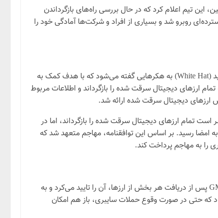
د. همچنین، این تیم اعلام کرد که در حال بررسی راه‌های بازگرداندن
جامعه ارز دیجیتال خواست که در این زمینه به آن‌ها کمک کنند. این اقدام تیم GMX با استقبال گسترده‌ای روبرو شد و بسیاری از افراد و شرکت‌ها آمادگی خود را
به منظور تشویق مهاجم به بازگرداندن ارزهای دیجیتال سرقت شده، تیم GMX یک جایزه ۵ میلیون دلاری “کلاه سفید” ارائه کرد. کلاه سفید (White Hat) به هکرهایی گفته می‌شود که با هدف کمک به
 را گزارش می‌دهند. جایزه کلاه سفید GMX به مهاجمی تعلق می‌گرفت که تمام ارزهای دیجیتال سرقت شده را بازگرداند و اطلاعات مربوط
. مهاجم اعلام کرد که حاضر است تمام ارزهای دیجیتال سرقت شده را بازگرداند، اما در
وافقنامه‌ای بین طرفین به امضا رسید. بر اساس این توافقنامه، مهاجم متعهد شد که
پس از امضای توافقنامه، مهاجم شروع به بازگرداندن ارز دیجیتال سرقت شده کرد. این فرآیند به تدریج و در چند مرحله انجام شد. تیم GMX پس از دریافت هر بخش از ارزها، آن را تایید می‌کرد و به
زهای دیجیتال سرقت شده، امیدواری زیادی را در بین کاربران GMX ایجاد کرد و نشان داد که حتی در صورت وقوع حملات سایبری، باز هم امکان