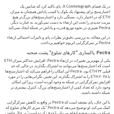
در یک فضای X Cointelegraph، پای تاکید کرد که شانس یک
اعتبارسنج برای پیشنهاد یک بلوک یا کسب پاداش همچنان به میزان
ETH که در اختیار دارد، بستگی دارد و اعتبارسنج‌های بزرگ‌تر هیچ
مزیت جدیدی را تحت این ارتقاء به دست نمی‌آورند. به عبارت دیگر،
Pectra تغییری در نحوه توزیع قدرت و پاداش در شبکه ایجاد نمی‌کند.
در این مقاله، به بررسی دقیق‌تر نظرات پای و تاثیرات احتمالی ارتقاء
Pectra بر تمرکزگرایی اتریوم خواهیم پرداخت.
Pectra: پاکسازی “کارهای شلوغ” پشت صحنه
یکی از مهم‌ترین تغییرات در ارتقاء Pectra، افزایش حداکثر میزان ETH
است که اعتبارسنج‌ها می‌توانند به اشتراک بگذارند. در حالی که حد
قبلی ۳۲ ETH بود، Pectra این امکان را فراهم می‌کند که اعتبارسنج‌ها
تا ۲۰۴۸ ETH را به اشتراک بگذارند. این تغییر، نگرانی‌هایی را در مورد
افزایش تمرکزگرایی در شبکه به وجود آورده است، زیرا این امکان
وجود دارد که تعداد کمی از اعتبارسنج‌های بزرگ، کنترل بیشتری بر
شبکه داشته باشند.
با این حال، پای معتقد است که Pectra در واقع به کاهش تمرکزگرایی
کمک می‌کند. او توضیح می‌دهد که Pectra “یک سری کارهای شلوغ که
شبکه در پشت صحنه انجام می‌داد را حذف کرده است.” در حال حاضر،