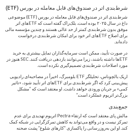
شرط‌بندی اتر در صندوق‌های قابل معامله در بورس (ETF)
شرط‌بندی اتر در صندوق‌های قابل معامله در بورس (ETF) موضوعی
داغ در سال ۲۰۲۵ بوده است. بلک‌راک گفته است که ETFهای اتر
موفق بدون شرط‌بندی کمتر از حد عالی هستند و چندین مؤسسه مالی
برای اصلاح ETFهای اتر خود برای امکان شرط‌بندی درخواست
داده‌اند.
در صورت تأیید، ممکن است سرمایه‌گذاران تمایل بیشتری به خرید
ETFها داشته باشند، زیرا می‌توانند بازدهی دریافت کنند. SEC هنوز در
مورد اصلاحات شرط‌بندی تصمیم‌گیری نکرده است.
اریک بالچوناس، تحلیلگر ETF بلومبرگ، اخیراً در مصاحبه‌ای رادیویی
پیش‌بینی کرد که اگر شرط‌بندی برای ETFهای اتر تأیید شود، «تاثیر
کمی» بر جریان ورودی خواهد داشت. او معتقد است که “مشکل
بزرگ‌تر اتریوم عملکرد است.”
جمع‌بندی
مالش پای معتقد است که ارتقاء Pectra اتریوم تهدیدی برای عدم
تمرکز نیست و در واقع می‌تواند به کاهش تمرکزگرایی در شبکه کمک
کند. او این به‌روزرسانی را پاکسازی “کارهای شلوغ” پشت صحنه