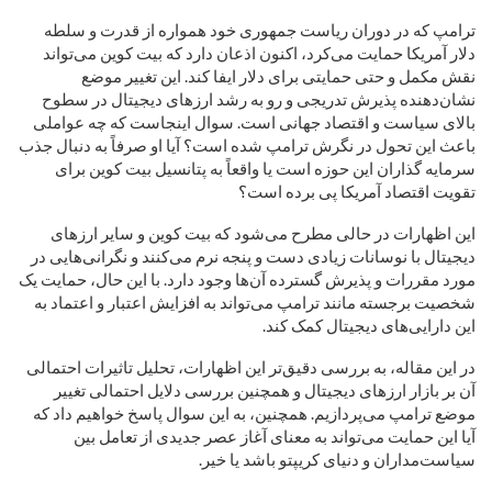
ترامپ که در دوران ریاست جمهوری خود همواره از قدرت و سلطه
دلار آمریکا حمایت می‌کرد، اکنون اذعان دارد که بیت کوین می‌تواند
نقش مکمل و حتی حمایتی برای دلار ایفا کند. این تغییر موضع
نشان‌دهنده پذیرش تدریجی و رو به رشد ارزهای دیجیتال در سطوح
بالای سیاست و اقتصاد جهانی است. سوال اینجاست که چه عواملی
باعث این تحول در نگرش ترامپ شده است؟ آیا او صرفاً به دنبال جذب
سرمایه گذاران این حوزه است یا واقعاً به پتانسیل بیت کوین برای
تقویت اقتصاد آمریکا پی برده است؟
این اظهارات در حالی مطرح می‌شود که بیت کوین و سایر ارزهای
دیجیتال با نوسانات زیادی دست و پنجه نرم می‌کنند و نگرانی‌هایی در
مورد مقررات و پذیرش گسترده آن‌ها وجود دارد. با این حال، حمایت یک
شخصیت برجسته مانند ترامپ می‌تواند به افزایش اعتبار و اعتماد به
این دارایی‌های دیجیتال کمک کند.
در این مقاله، به بررسی دقیق‌تر این اظهارات، تحلیل تاثیرات احتمالی
آن بر بازار ارزهای دیجیتال و همچنین بررسی دلایل احتمالی تغییر
موضع ترامپ می‌پردازیم. همچنین، به این سوال پاسخ خواهیم داد که
آیا این حمایت می‌تواند به معنای آغاز عصر جدیدی از تعامل بین
سیاست‌مداران و دنیای کریپتو باشد یا خیر.