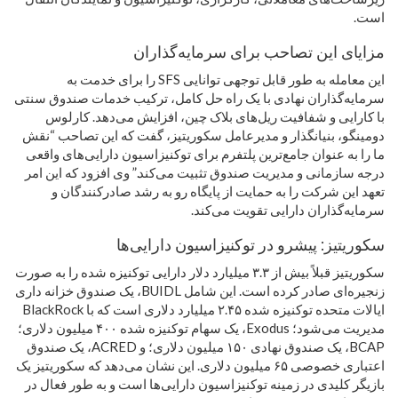
است.
مزایای این تصاحب برای سرمایه‌گذاران
این معامله به طور قابل توجهی توانایی SFS را برای خدمت به
سرمایه‌گذاران نهادی با یک راه حل کامل، ترکیب خدمات صندوق سنتی
با کارایی و شفافیت ریل‌های بلاک چین، افزایش می‌دهد. کارلوس
دومینگو، بنیانگذار و مدیرعامل سکوریتیز، گفت که این تصاحب “نقش
ما را به عنوان جامع‌ترین پلتفرم برای توکنیزاسیون دارایی‌های واقعی
درجه سازمانی و مدیریت صندوق تثبیت می‌کند.” وی افزود که این امر
تعهد این شرکت را به حمایت از پایگاه رو به رشد صادرکنندگان و
سرمایه‌گذاران دارایی تقویت می‌کند.
سکوریتیز: پیشرو در توکنیزاسیون دارایی‌ها
سکوریتیز قبلاً بیش از ۳.۳ میلیارد دلار دارایی توکنیزه شده را به صورت
زنجیره‌ای صادر کرده است. این شامل BUIDL، یک صندوق خزانه داری
ایالات متحده توکنیزه شده ۲.۴۵ میلیارد دلاری است که با BlackRock
مدیریت می‌شود؛ Exodus، یک سهام توکنیزه شده ۴۰۰ میلیون دلاری؛
BCAP، یک صندوق نهادی ۱۵۰ میلیون دلاری؛ و ACRED، یک صندوق
اعتباری خصوصی ۶۵ میلیون دلاری. این نشان می‌دهد که سکوریتیز یک
بازیگر کلیدی در زمینه توکنیزاسیون دارایی‌ها است و به طور فعال در