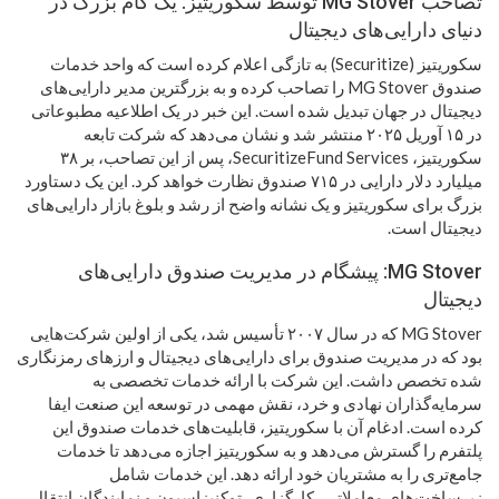
تصاحب MG Stover توسط سکوریتیز: یک گام بزرگ در
دنیای دارایی‌های دیجیتال
سکوریتیز (Securitize) به تازگی اعلام کرده است که واحد خدمات
صندوق MG Stover را تصاحب کرده و به بزرگترین مدیر دارایی‌های
دیجیتال در جهان تبدیل شده است. این خبر در یک اطلاعیه مطبوعاتی
در ۱۵ آوریل ۲۰۲۵ منتشر شد و نشان می‌دهد که شرکت تابعه
سکوریتیز، SecuritizeFund Services، پس از این تصاحب، بر ۳۸
میلیارد دلار دارایی در ۷۱۵ صندوق نظارت خواهد کرد. این یک دستاورد
بزرگ برای سکوریتیز و یک نشانه واضح از رشد و بلوغ بازار دارایی‌های
دیجیتال است.
MG Stover: پیشگام در مدیریت صندوق دارایی‌های
دیجیتال
MG Stover که در سال ۲۰۰۷ تأسیس شد، یکی از اولین شرکت‌هایی
بود که در مدیریت صندوق برای دارایی‌های دیجیتال و ارزهای رمزنگاری
شده تخصص داشت. این شرکت با ارائه خدمات تخصصی به
سرمایه‌گذاران نهادی و خرد، نقش مهمی در توسعه این صنعت ایفا
کرده است. ادغام آن با سکوریتیز، قابلیت‌های خدمات صندوق این
پلتفرم را گسترش می‌دهد و به سکوریتیز اجازه می‌دهد تا خدمات
جامع‌تری را به مشتریان خود ارائه دهد. این خدمات شامل
زیرساخت‌های معاملاتی، کارگزاری، توکنیزاسیون و نمایندگان انتقال