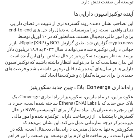
توسعه این صنعت نقش دارد.
آینده توکنیزاسیون دارایی‌ها
این تصاحب نشان دهنده روند گسترده تری از تثبیت در فضای دارایی
دنیای واقعی است، زیرا موسسات به دنبال راه حل های end-to-end
برای امور مالی دیجیتال هستند. همانطور که در ۱۰ آوریل توسط
crypto.news گزارش شد، طبق گزارش BCG و Ripple (XRP)، بازار
جهانی دارایی توکنیزه شده می‌تواند تا سال ۲۰۳۳ به ۱۸.۹ تریلیون دلار
برسد. به نظر می‌رسد سکوریتیز در حال ساختن برای این آینده است.
این بدان معناست که ما می‌توانیم انتظار داشته باشیم که توکنیزاسیون
دارایی‌ها در سال‌های آینده رشد قابل توجهی داشته باشد و فرصت‌های
جدیدی را برای سرمایه‌گذاران و شرکت‌ها ایجاد کند.
راه‌اندازی Converge: بلاک چین جدید سکوریتیز
علاوه بر این، در ماه مارس، سکوریتیز از راه اندازی Converge، یک
بلاک چین جدید که با Ethena (ENA) Labs ساخته شده است، خبر داد.
این زنجیره به عنوان یک بنیاد سازگار برای اکوسیستم RWA در حال
گسترش با پشتیبانی از زیرساخت دارایی توکنیزه شده و امور مالی
غیرمتمرکز درجه سازمانی عمل می‌کند. این نشان می‌دهد که
سکوریتیز نه تنها به دنبال مدیریت دارایی‌های دیجیتال است، بلکه در
تلاش است تا زیرساخت‌های لازم برای توسعه این صنعت را نیز فراهم