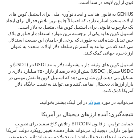
قوی از این لایحه در سنا است.
GENIUS به قانون هدایت و ایجاد نوآوری ملی برای استیبل کوین های
ایالات متحده اشاره دارد، که احتمالاً جامع ترین تلاش فدرال برای ایجاد
یک چارچوب قانونی برای استیبل کوین های متصل به دلار است.
استیبل کوین ها به یکی از برجسته ترین موارد استفاده از فناوری بلاک
چین تبدیل شده اند، به طوری که برخی از حامیان این صنعت استدلال
می کنند که می توانند به گسترش سلطه دلار ایالات متحده به عنوان
ارز ذخیره جهانی کمک کنند.
استیبل کوین های وثیقه دار با پشتوانه دلار مانند USDt تتر (USDT) و
USDC سیرکل (USDC) بیش از ۸۵ درصد از بازار ۲۵۰ میلیارد دلاری را
تشکیل می دهند. این نشان می‌دهد که استیبل کوین‌ها نقش مهمی در
بازار ارزهای دیجیتال ایفا می‌کنند و می‌توانند به تثبیت جایگاه دلار
آمریکا کمک کنند.
می‌توانید در مورد
سولانا
در این لینک بیشتر بخوانید.
نتیجه‌گیری: آینده ارزهای دیجیتال در آمریکا
حمایت ترامپ از قانون BITCOIN و تلاش کاخ سفید برای تصویب
قوانین دارایی دیجیتال، می‌تواند نشان‌دهنده تغییر رویکرد دولت آمریکا
نسبت به ارزهای دیجیتال باشد. این تحولات، می‌تواند تاثیرات عمیقی