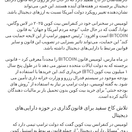
دیجیتال برجسته در هفته‌های آینده هستند. این خبر، می‌تواند
نشان‌دهنده تغییر رویکرد دولت آمریکا نسبت به ارزهای دیجیتال باشد.
لومیس در سخنرانی خود در کنفرانس بیت کوین ۲۰۲۵ در لاس وگاس،
نوادا، گفت که در حال جلب “توجه مردم آمریکا و جهان” به قانون
BITCOIN است و افزود: “رئیس جمهور ترامپ از این لایحه حمایت می
کند.” این حمایت، می‌تواند تاثیر بسزایی در تصویب این قانون و سایر
قوانین مرتبط با دارایی‌های دیجیتال داشته باشد.
در ماه مارس، لومیس قانون BITCOIN را مجدداً معرفی کرد – قانونی
برجسته که به دولت ایالات متحده دستور می دهد تا در طول پنج سال
۱ میلیون بیت کوین (BTC) خریداری کند. این خریدها با استفاده از
بودجه موجود در سیستم فدرال رزرو و وزارت خزانه داری تأمین می
شود. به گفته لومیس، دولت ترامپ بر نیاز به استفاده از “روش های
بودجه خنثی” برای خرید بیت کوین بدون تحمیل بار بر مالیات دهندگان
تأکید کرده است.
تلاش کاخ سفید برای قانون‌گذاری در حوزه دارایی‌های
دیجیتال
لومیس در کنفرانس بیت کوین گفت که دولت ترامپ تیمی دارد که
روی “مسائل دارایی دیجیتال” از جمله قانون مربوط به استیبل کوین