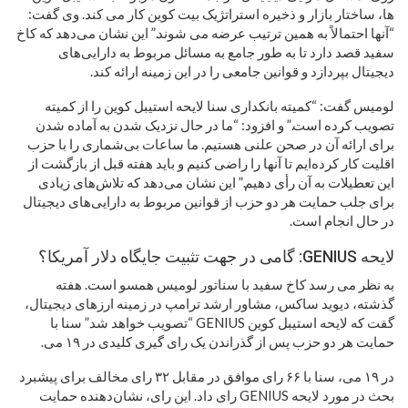
ها، ساختار بازار و ذخیره استراتژیک بیت کوین کار می کند. وی گفت:
“آنها احتمالاً به همین ترتیب عرضه می شوند.” این نشان می‌دهد که کاخ
سفید قصد دارد تا به طور جامع به مسائل مربوط به دارایی‌های
دیجیتال بپردازد و قوانین جامعی را در این زمینه ارائه کند.
لومیس گفت: “کمیته بانکداری سنا لایحه استیبل کوین را از کمیته
تصویب کرده است.” و افزود: “ما در حال نزدیک شدن به آماده شدن
برای ارائه آن در صحن علنی هستیم. ما ساعات بی‌شماری را با حزب
اقلیت کار کرده‌ایم تا آنها را راضی کنیم و باید هفته قبل از بازگشت از
این تعطیلات به آن رأی دهیم.” این نشان می‌دهد که تلاش‌های زیادی
برای جلب حمایت هر دو حزب از قوانین مربوط به دارایی‌های دیجیتال
در حال انجام است.
لایحه GENIUS: گامی در جهت تثبیت جایگاه دلار آمریکا؟
به نظر می رسد کاخ سفید با سناتور لومیس همسو است. هفته
گذشته، دیوید ساکس، مشاور ارشد ترامپ در زمینه ارزهای دیجیتال،
گفت که لایحه استیبل کوین GENIUS “تصویب خواهد شد” سنا با
حمایت هر دو حزب پس از گذراندن یک رای گیری کلیدی در ۱۹ می.
در ۱۹ می، سنا با ۶۶ رای موافق در مقابل ۳۲ رای مخالف برای پیشبرد
بحث در مورد لایحه GENIUS رای داد. این رای، نشان‌دهنده حمایت