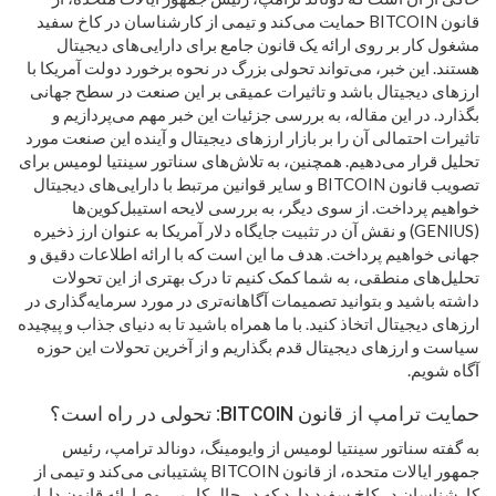
قانون BITCOIN حمایت می‌کند و تیمی از کارشناسان در کاخ سفید
مشغول کار بر روی ارائه یک قانون جامع برای دارایی‌های دیجیتال
هستند. این خبر، می‌تواند تحولی بزرگ در نحوه برخورد دولت آمریکا با
ارزهای دیجیتال باشد و تاثیرات عمیقی بر این صنعت در سطح جهانی
بگذارد. در این مقاله، به بررسی جزئیات این خبر مهم می‌پردازیم و
تاثیرات احتمالی آن را بر بازار ارزهای دیجیتال و آینده این صنعت مورد
تحلیل قرار می‌دهیم. همچنین، به تلاش‌های سناتور سینتیا لومیس برای
تصویب قانون BITCOIN و سایر قوانین مرتبط با دارایی‌های دیجیتال
خواهیم پرداخت. از سوی دیگر، به بررسی لایحه استیبل‌کوین‌ها
(GENIUS) و نقش آن در تثبیت جایگاه دلار آمریکا به عنوان ارز ذخیره
جهانی خواهیم پرداخت. هدف ما این است که با ارائه اطلاعات دقیق و
تحلیل‌های منطقی، به شما کمک کنیم تا درک بهتری از این تحولات
داشته باشید و بتوانید تصمیمات آگاهانه‌تری در مورد سرمایه‌گذاری در
ارزهای دیجیتال اتخاذ کنید. با ما همراه باشید تا به دنیای جذاب و پیچیده
سیاست و ارزهای دیجیتال قدم بگذاریم و از آخرین تحولات این حوزه
آگاه شویم.
حمایت ترامپ از قانون BITCOIN: تحولی در راه است؟
به گفته سناتور سینتیا لومیس از وایومینگ، دونالد ترامپ، رئیس
جمهور ایالات متحده، از قانون BITCOIN پشتیبانی می‌کند و تیمی از
کارشناسان در کاخ سفید دارد که در حال کار بر روی ارائه قانون دارایی