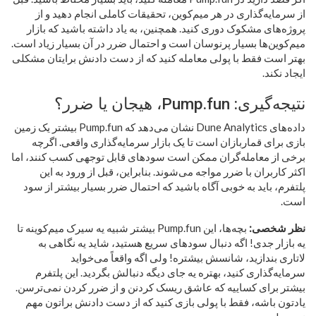
از سرمایه‌گذاری در هر میم‌کوین، تحقیقات کاملی انجام دهید و از
پروژه‌های مشکوک دوری کنید. همچنین، به یاد داشته باشید که بازار
میم‌کوین‌ها بسیار پرنوسان است و احتمال ضرر در آن بسیار زیاد است.
بهتر است فقط با پولی معامله کنید که از دست دادنش برایتان مشکلی
ایجاد نکند.
نتیجه‌گیری: Pump.fun، هیجان یا ضرر؟
داده‌های Dune Analytics نشان می‌دهد که Pump.fun بیشتر یک زمین
بازی برای قماربازان است تا یک بازار سرمایه‌گذاری واقعی. اگرچه
برخی از معامله‌گران ممکن است سودهای قابل توجهی کسب کنند، اما
اکثر کاربران با ضرر مواجه می‌شوند. بنابراین، قبل از ورود به این
پلتفرم، باید به خوبی آگاه باشید که احتمال ضرر بسیار بیشتر از سود
است.
نظر شخصی:
بچه‌ها، این Pump.fun بیشتر شبیه یه سیرک میم‌کوینه تا
یه بازار جدی! اگه دنبال سودهای سریع هستید، شاید یه نگاهی به
لاتاری بندازید، شانسش بیشتره! ولی اگه واقعاً می‌خواید
سرمایه‌گذاری کنید، بهتره یه جای دیگه دنبالش بگردید. این پلتفرم
بیشتر برای کساییه که عاشق ریسک کردنن و از ضرر کردن نمی‌ترسن.
یادتون باشه، فقط با پولی بازی کنید که از دست دادنش براتون مهم