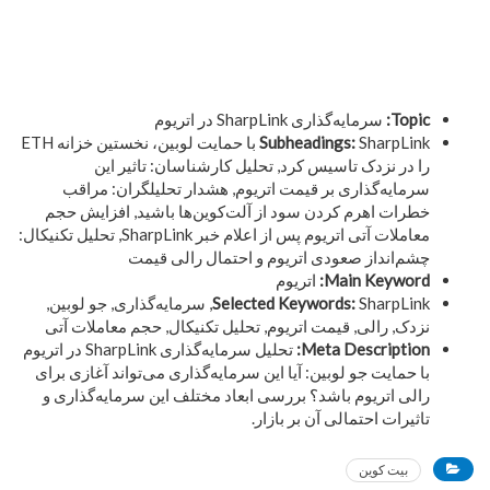
Topic:
سرمایه‌گذاری SharpLink در اتریوم
Subheadings:
SharpLink با حمایت لوبین، نخستین خزانه ETH
را در نزدک تاسیس کرد, تحلیل کارشناسان: تاثیر این
سرمایه‌گذاری بر قیمت اتریوم, هشدار تحلیلگران: مراقب
خطرات اهرم کردن سود از آلت‌کوین‌ها باشید, افزایش حجم
معاملات آتی اتریوم پس از اعلام خبر SharpLink, تحلیل تکنیکال:
چشم‌انداز صعودی اتریوم و احتمال رالی قیمت
Main Keyword:
اتریوم
Selected Keywords:
SharpLink, سرمایه‌گذاری, جو لوبین,
نزدک, رالی, قیمت اتریوم, تحلیل تکنیکال, حجم معاملات آتی
Meta Description:
تحلیل سرمایه‌گذاری SharpLink در اتریوم
با حمایت جو لوبین: آیا این سرمایه‌گذاری می‌تواند آغازی برای
رالی اتریوم باشد؟ بررسی ابعاد مختلف این سرمایه‌گذاری و
تاثیرات احتمالی آن بر بازار.
بیت کوین