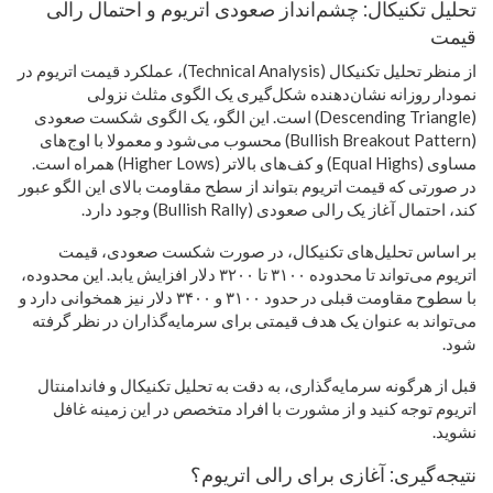
تحلیل تکنیکال: چشم‌انداز صعودی اتریوم و احتمال رالی
قیمت
از منظر تحلیل تکنیکال (Technical Analysis)، عملکرد قیمت اتریوم در
نمودار روزانه نشان‌دهنده شکل‌گیری یک الگوی مثلث نزولی
(Descending Triangle) است. این الگو، یک الگوی شکست صعودی
(Bullish Breakout Pattern) محسوب می‌شود و معمولا با اوج‌های
مساوی (Equal Highs) و کف‌های بالاتر (Higher Lows) همراه است.
در صورتی که قیمت اتریوم بتواند از سطح مقاومت بالای این الگو عبور
کند، احتمال آغاز یک رالی صعودی (Bullish Rally) وجود دارد.
بر اساس تحلیل‌های تکنیکال، در صورت شکست صعودی، قیمت
اتریوم می‌تواند تا محدوده ۳۱۰۰ تا ۳۲۰۰ دلار افزایش یابد. این محدوده،
با سطوح مقاومت قبلی در حدود ۳۱۰۰ و ۳۴۰۰ دلار نیز همخوانی دارد و
می‌تواند به عنوان یک هدف قیمتی برای سرمایه‌گذاران در نظر گرفته
شود.
قبل از هرگونه سرمایه‌گذاری، به دقت به تحلیل تکنیکال و فاندامنتال
اتریوم توجه کنید و از مشورت با افراد متخصص در این زمینه غافل
نشوید.
نتیجه‌گیری: آغازی برای رالی اتریوم؟