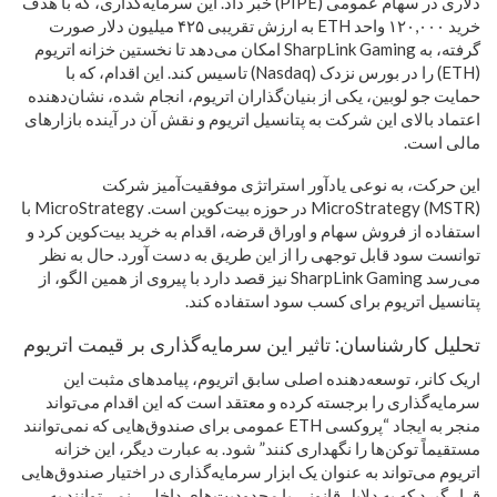
دلاری در سهام عمومی (PIPE) خبر داد. این سرمایه‌گذاری، که با هدف
خرید ۱۲۰,۰۰۰ واحد ETH به ارزش تقریبی ۴۲۵ میلیون دلار صورت
گرفته، به SharpLink Gaming امکان می‌دهد تا نخستین خزانه اتریوم
(ETH) را در بورس نزدک (Nasdaq) تاسیس کند. این اقدام، که با
حمایت جو لوبین، یکی از بنیان‌گذاران اتریوم، انجام شده، نشان‌دهنده
اعتماد بالای این شرکت به پتانسیل اتریوم و نقش آن در آینده بازارهای
مالی است.
این حرکت، به نوعی یادآور استراتژی موفقیت‌آمیز شرکت
MicroStrategy (MSTR) در حوزه بیت‌کوین است. MicroStrategy با
استفاده از فروش سهام و اوراق قرضه، اقدام به خرید بیت‌کوین کرد و
توانست سود قابل توجهی را از این طریق به دست آورد. حال به نظر
می‌رسد SharpLink Gaming نیز قصد دارد با پیروی از همین الگو، از
پتانسیل اتریوم برای کسب سود استفاده کند.
تحلیل کارشناسان: تاثیر این سرمایه‌گذاری بر قیمت اتریوم
اریک کانر، توسعه‌دهنده اصلی سابق اتریوم، پیامدهای مثبت این
سرمایه‌گذاری را برجسته کرده و معتقد است که این اقدام می‌تواند
منجر به ایجاد “پروکسی ETH عمومی برای صندوق‌هایی که نمی‌توانند
مستقیماً توکن‌ها را نگهداری کنند” شود. به عبارت دیگر، این خزانه
اتریوم می‌تواند به عنوان یک ابزار سرمایه‌گذاری در اختیار صندوق‌هایی
قرار گیرد که به دلایل قانونی یا محدودیت‌های داخلی، نمی‌توانند به