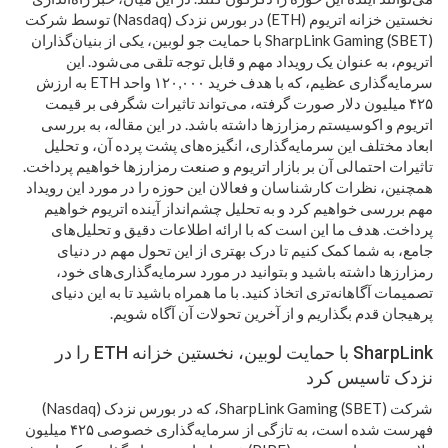
نخستین خزانه اتریوم (ETH) در بورس نزدک (Nasdaq) توسط شرکت
SharpLink Gaming (SBET) با حمایت جو لوبین، یکی از بنیان‌گذاران
اتریوم، به عنوان یک رویداد مهم و قابل توجه تلقی می‌شود. این
سرمایه‌گذاری عظیم، که با هدف خرید ۱۲۰,۰۰۰ واحد ETH به ارزش
۴۲۵ میلیون دلار صورت گرفته، می‌تواند تاثیرات شگرفی بر قیمت
اتریوم و اکوسیستم رمزارزها داشته باشد. در این مقاله، به بررسی
ابعاد مختلف این سرمایه‌گذاری، انگیزه‌های پشت پرده آن، و تحلیل
تاثیرات احتمالی آن بر بازار اتریوم و صنعت رمزارزها خواهیم پرداخت.
همچنین، نظرات کارشناسان و فعالان این حوزه را در مورد این رویداد
مهم بررسی خواهیم کرد و به تحلیل چشم‌انداز آینده اتریوم خواهیم
پرداخت. هدف ما این است که با ارائه اطلاعات دقیق و تحلیل‌های
جامع، به شما کمک کنیم تا درک بهتری از این تحول مهم در دنیای
رمزارزها داشته باشید و بتوانید در مورد سرمایه‌گذاری‌های خود،
تصمیمات آگاهانه‌تری اتخاذ کنید. با ما همراه باشید تا به این دنیای
پرهیجان قدم بگذاریم و از آخرین تحولات آن آگاه شویم.
SharpLink با حمایت لوبین، نخستین خزانه ETH را در
نزدک تاسیس کرد
شرکت SharpLink Gaming (SBET)، که در بورس نزدک (Nasdaq)
فهرست شده است، به تازگی از سرمایه‌گذاری خصوصی ۴۲۵ میلیون