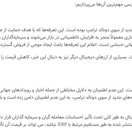
ی مهم‌ترین آن‌ها می‌پردازیم:
سقوط قیمت XRP، اعلام تعرفه‌های جدید از سوی دونالد ترامپ بوده است. این تعرفه‌ها که با ه
ی تجاری معمولاً منجر به افزایش نااطمینانی در بازار می‌شوند و سرمایه‌گذ
انی حساس است، اعلام این تعرفه‌ها باعث ایجاد موجی از فروش گسترده در این ب
زم به ذکر است که این موضوع تنها مربوط به XRP نیست. بسیاری از ارزهای دیجیتال دیگر نیز به دنبال ا
ده است. این عدم اطمینان به دلایل مختلفی از جمله اخبار و رویدادهای جه
های جدید از سوی دونالد ترامپ، به این عدم اطمینان دامن زده است و باعث 
تال به طور کلی تحت تأثیر احساسات معامله گران و سرمایه گذاران قرار د
با XRP نباشد، می تواند بر قیمت آن تأثیر بگذارد.