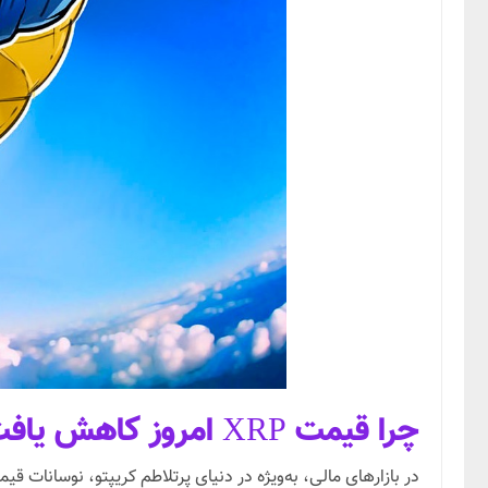
چرا قیمت XRP امروز کاهش یافت؟