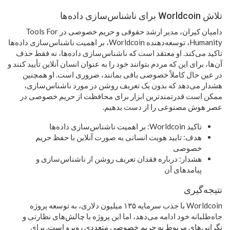
تلاش Worldcoin برای ناشناس‌سازی داده‌ها
دامیان کیران، مدیر ارشد حقوقی و حریم خصوصی در Tools For
Humanity، توسعه‌دهنده Worldcoin، بر اهمیت ناشناس‌سازی داده‌ها
تاکید می‌کند. او معتقد است که ناشناس‌سازی داده‌ها، نه فقط حذف
آن‌ها، برای این که مردم بتوانند خود را به عنوان انسان آنلاین تأیید کنند و
در عین حال کاملاً خصوصی باقی بمانند، ضروری است. او همچنین
هشدار می‌دهد که بدون یک تعریف روشن در مورد ناشناس‌سازی،
ممکن است قدرتمندترین ابزار برای محافظت از حریم خصوصی در
عصر هوش مصنوعی را از دست بدهیم.
تاکید Worldcoin: بر اهمیت ناشناس‌سازی داده‌ها
هدف: تایید هویت انسانی به صورت آنلاین با حفظ حریم
خصوصی
هشدار: درباره فقدان تعریف روشن از ناشناس‌سازی و
پیامدهای آن
نتیجه‌گیری
Worldcoin با جذب سرمایه ۱۳۵ میلیون دلاری، به توسعه پروژه
جاه‌طلبانه خود ادامه می‌دهد، اما این پروژه با چالش‌های نظارتی و
نگرانی‌های مربوط به حریم خصوصی متعددی روبرو است. برای