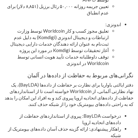
تعیین جریمه روزانه ۵۰,۰۰۰ رئال برزیل (۸,۸۵۱ دلار) برای
عدم انطباق
اندونزی:
تعلیق مجوز کسب و کار Worldcoin توسط وزارت
ارتباطات و دیجیتال اندونزی (Komdigi) به دلیل عدم
ثبت‌نام به عنوان ارائه دهندگان خدمات دارایی دیجیتال
آغاز تحقیقات توسط Komdigi در مورد این پروژه
توقف داوطلبانه خدمات تأیید هویت انسانی توسط
Worldcoin در اندونزی
نگرانی‌های مربوط به حفاظت از داده‌ها در آلمان
دفتر ایالتی باواریا برای نظارت بر حفاظت از داده‌ها (BayLDA)، یک
نهاد نظارتی آلمانی، از Worldcoin خواسته است تا از استانداردهای
حفاظت از داده‌های اتحادیه اروپا پیروی کند و به افراد این امکان را بدهد
که به راحتی داده‌های بیومتریک خود را از شبکه حذف کنند.
درخواست BayLDA: پیروی از استانداردهای حفاظت از
داده‌های اتحادیه اروپا
راهکار پیشنهادی: ارائه گزینه حذف آسان داده‌های بیومتریک از
شبکه