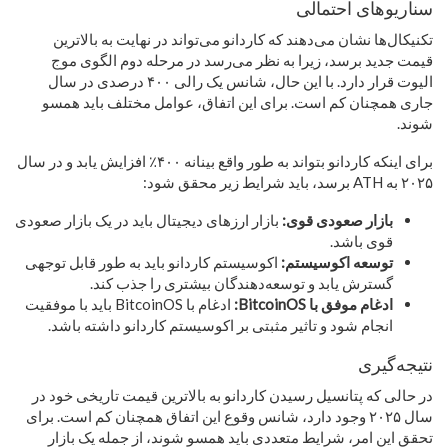
سناریوهای احتمالی
تکنیکال‌ها نشان می‌دهند که کاردانو می‌تواند در نهایت به بالاترین
قیمت جدید برسد، زیرا به نظر می‌رسد در مرحله دوم الگوی موج
الیوت قرار دارد. با این حال، شانس یک رالی ۴۰۰ درصدی در سال
جاری همچنان کم است. برای این اتفاق، عوامل مختلف باید همسو
شوند.
برای اینکه کاردانو بتواند به طور واقع بینانه ۴۰۰٪ افزایش یابد و در سال
۲۰۲۵ به ATH برسد، باید شرایط زیر محقق شود:
بازار صعودی قوی:
بازار ارزهای دیجیتال باید در یک بازار صعودی
قوی باشد.
توسعه اکوسیستم:
اکوسیستم کاردانو باید به طور قابل توجهی
گسترش یابد و توسعه‌دهندگان بیشتری را جذب کند.
ادغام موفق با BitcoinOS:
ادغام با BitcoinOS باید با موفقیت
انجام شود و تاثیر مثبتی بر اکوسیستم کاردانو داشته باشد.
نتیجه‌گیری
در حالی که پتانسیل رسیدن کاردانو به بالاترین قیمت تاریخی خود در
سال ۲۰۲۵ وجود دارد، شانس وقوع این اتفاق همچنان کم است. برای
تحقق این امر، شرایط متعددی باید همسو شوند، از جمله یک بازار