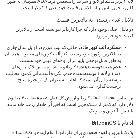
لایه ۱ برتر مانند آوالانچ و سولانا را منعکس کرد. ADA همچنان به طور
قابل توجهی پایین‌تر از بالاترین قیمت خود یعنی ۳.۱ دلار است.
دلایل عدم رسیدن به بالاترین قیمت
دو دلیل اصلی وجود دارد که چرا کاردانو نتوانسته است از بالاترین
قیمت خود فراتر رود:
عملکرد آلت کوین‌ها:
در حالی که بیت کوین در اوایل سال جاری
به بالاترین رکورد خود رسید، اکثر آلت کوین‌های محبوب همچنان
به طور قابل توجهی پایین‌تر از اوج‌های قبلی خود هستند.
عدم جذب توسعه‌دهنده:
کاردانو به اندازه سایر بلاک چین‌های
لایه ۱ و لایه ۲ توسعه‌دهنده جذب نکرده است. این کمبود فعالیت
توسعه دلیل آن است که اغلب به عنوان یک “زنجیره شبح”
برچسب‌گذاری می‌شود.
بر اساس DeFi Llama، کاردانو ارزش کل قفل شده فقط ۳۰۰ میلیون
دلار دارد که کمتر از شبکه‌هایی است که اخیراً راه‌اندازی شده‌اند مانند
بایننس، آپتوس و سونیک.
ادغام با BitcoinOS
یک کاتالیزور بالقوه صعودی برای کاردانو، ادغام آینده با BitcoinOS