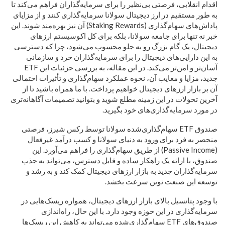
اقدام انقلابی، فرصتی بی‌نظیر را برای سرمایه‌گذاران فراهم می‌کند تا
به طور مستقیم در ارز دیجیتال سولانا سرمایه‌گذاری کنند و از مزایای
پاداش‌های سهام‌گذاری (Staking Rewards) آن نیز بهره‌مند شوند. این
خبر نه تنها برای جامعه سولانا، بلکه برای کل اکوسیستم ارزهای
دیجیتال، یک گام بزرگ رو به جلو محسوب می‌شود، چرا که دسترسی
به این دارایی‌های دیجیتال را برای سرمایه‌گذاران خرد و سازمانی
آسان‌تر و امن‌تر می‌کند. در این مقاله، به بررسی جزئیات این ETF
جدید، مزایا و معایب آن، نحوه عملکرد سهام‌گذاری و تأثیرات احتمالی
آن بر بازار ارزهای دیجیتال خواهیم پرداخت. با ما همراه باشید تا از
آخرین تحولات در این زمینه مطلع شوید و بتوانید تصمیمات آگاهانه‌تری
در مورد سرمایه‌گذاری‌های خود بگیرید.
صندوق ETF سهام‌گذاری‌شده سولانا توسط رکس شیرز، فرصتی
منحصر به فرد برای ورود به دنیای سولانا و کسب درآمد غیرفعال
(Passive Income) از طریق سهام‌گذاری را فراهم می‌آورد. این
صندوق، با ارائه یک راهکار ساده و قابل دسترس، می‌تواند به جذب
سرمایه‌گذاران جدید به بازار ارزهای دیجیتال کمک کند و به رشد و
توسعه این صنعت نوین سرعت بخشد.
با وجود پتانسیل بالای بازار ارزهای دیجیتال، همواره ریسک‌هایی در
سرمایه‌گذاری در این حوزه وجود دارد. با این حال، راه‌اندازی
صندوق‌های ETF سهام‌گذاری‌شده می‌تواند به کاهش این ریسک‌ها