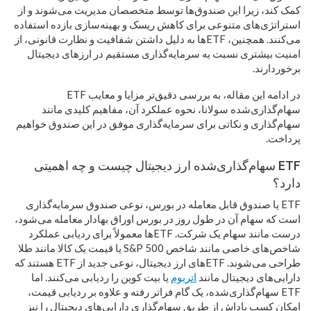
کمک کند، زیرا این صندوق‌ها توسط متخصصان مدیریت می‌شوند و از
استراتژی‌های متنوعی برای کاهش ریسک و بهینه‌سازی بازده استفاده
می‌کنند. همچنین، ETFها به دلیل داشتن شفافیت و نظارت قانونی، از
امنیت بیشتری نسبت به سرمایه‌گذاری مستقیم در ارزهای دیجیتال
برخوردارند.
در ادامه این مقاله، به بررسی دقیق‌تر مزایا و معایب ETF
سهام‌گذاری‌شده سولانا، نحوه عملکرد آن، مفاهیم کلیدی مانند
سهام‌گذاری و نکاتی برای سرمایه‌گذاری موفق در این صندوق خواهیم
پرداخت.
ETF سهام‌گذاری‌شده ارز دیجیتال چیست و چه اهمیتی
دارد؟
ETF یا صندوق قابل معامله در بورس، نوعی صندوق سرمایه‌گذاری
است که سهام آن در طول روز در بورس اوراق بهادار معامله می‌شود،
درست مانند سهام یک شرکت. ETFها معمولاً برای ردیابی عملکرد
شاخص‌های خاصی مانند شاخص S&P 500 یا قیمت یک کالا مانند طلا
طراحی می‌شوند. ETFهای ارز دیجیتال، نوعی جدید از ETF هستند که
دارایی‌های دیجیتال مانند
اتریوم
یا بیت کوین را ردیابی می‌کنند. اما
ETF سهام‌گذاری‌شده، یک گام فراتر رفته و علاوه بر ردیابی قیمت،
امکان کسب پاداش از طریق سهام‌گذاری دارایی‌های دیجیتال را نیز