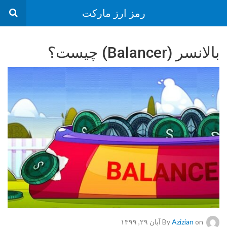
رمز ارز مارکت
بالانسر (Balancer) چیست؟
on آبان ۲۹, ۱۳۹۹
Azizian
By