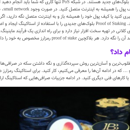
بلاکچین‌های PoW، مبتنی بر ماینینگ، برای تأیید و اعتبارسنجی بلوک‌های
پول آن 
کل بلاکچین را بارگیری کنید یا کیف پول خود را همیشه باز و به اینترنت متصل نگه د
سیستمی شرکت کنید یا به عبارت دیگر عضو فعال سیستم باشید. Proof of Staking بلوک‌های جدیدی
 کلانی در تهیه سخت افزار نیاز دارد و برای راه اندازی یک فرآیند ماینین
proof of stak رمزارز مخصوص به خود را دارد.
م داد؟
طلوب‌ترین و آسان‌ترین روش سپرده‌گذاری و نگه داشتن سکه در صرافی‌ها
افی‌های معتبری مانند صرافی Binance ، Coinbase ، Okex و … که در ادامه آن‌ها را معرفی می‌کنیم، کار کنی
 یا کارهای فنی دیگری کنید. در ادامه جزییات صرافی‌هایی که استاکینگ ار