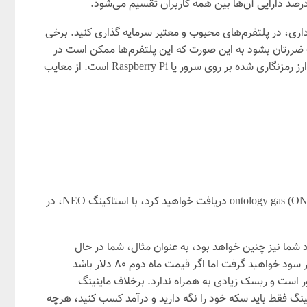
رصد دارایی آن‌ها بین همه کاربران تقسیم می‌شود.
داری، در پلتفرم‌های محبوب و معتبر سرمایه گذاری کنید. برخی
دهد و باعث ضررتان بشود به این صورت که این پلتفرم‌ها ممکن است در
ازای خدمات خود برای نگهداری کیف پول، تأمین امنیت و سایر عملکردها، هزینه ماهانه از شما دریافت کنند. گزینه دیگر، نصب کیف پول ارز رمزنگاری شده بر روی سرور یا Raspberry Pi است. از معایب
دوم اینکه با قرار دادن هر سکه، چه سکه‌ای را به عنوان پاداش دریافت خواهید کرد؟ به عنوان مثال با استاکینگ (ONT) ontology شما (ONG) ontology gas دریافت خواهید کرد، با استاکینگ NEO، در
شما نیز چنین خواهد بود، به عنوان مثال، شما در حال
استاکینگ DASH هستید و هر ماه ۱۰ سکه DASH جایزه می‌گیرید، اگر قیمت DASH در ماه اول ۹۰ دلار باشد شما ۱۰ × ۹۰ یعنی ۹۰۰ دلار سود خواهید گرفت اما اگر قیمت ماه دوم ۸۰ دلار باشد
ک سودآور است و ریسک زیادی به همراه ندارد. برخلاف ماینینگ
کینگ فقط باید سکه خود را نگه دارید و درآمد کسب کنید، هرچه