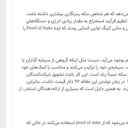
ضوع نشان می‌دهد که هر شخص سکه رمزنگاری بیشتری داشته باشد،
شتری خواهد داشت و جوایز بیشتری کسب می‌کند. Proof of Stake با (PoW) Proof of Work متفاوت است. POW برای تنظیم فرآیند استخراج به مقدار زیادی انرژی و دستگاه‌های
گران‌قیمت احتیاج دارد در حالیکه POS بر اساس درصد سکه‌های نگهداری شده توسط کاربر، قدرت استخراج به کاربر می‌دهد. اسکات نادال و سانی کینگ اولین کسانی بودند که ایده Proof of Stake را
 بوجود می‌آید، درست مثل اینکه گروهی از سرمایه گذاران با
، سرمایه‌ی خود را ترکیب می‌کنند و متناسب با کمک‌های خود
که نسبتاً زیاد است. این کار باعث تشویق شرکت‌کنندگان
متعهد و طولانی مدت در استخر می‌شود. به عنوان مثال شبکه DASH برای استاکینگ، حداقل ۱۰۰۰ سکه Dash نیاز دارد که یک سکه Dash در زمان نوشتن این مقاله ۹۲ دلار قیمت داشت، بنابراین
گهداری فنی نیاز دارند. به همین دلیل است که بسیاری از ارائه‌دهندگان استخر، از
قوانین استیکینگ در هر بلاکچین proof of stake با قانون دیگر بلاکچین‌ها متفاوت است. اصطلاح استیکینگ رمزارز، در شبکه‌هایی استفاده می‌شود که از proof of stake استفاده می‌کنند در حالی که