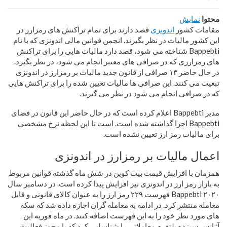
محتوا
نمایش
مقامات کشور
اندونزی
قصد دارند برای تمام تراکنش های رمزارز در
این کشور مالیات در نظر بگیرند. انجمن قوانین مالی اندونزی که با نام
Bappebti شناخته می شود، قصد دارد مالیات هایی را برای تراکنش
های رمزارزی که در صرافی های معتبر انجام می شود، در نظر بگیرد.
در حال حاضر ۱۳ صرافی از قانون جدید مالیات بر رمزارز در اندونزی
تبعیت می کنند. این صرافی ها مالیات تعیین شده را برای تراکنش هایی
که در صرافی انجام می شود در نظر می گیرند.
مدیر Bappebti اعلام کرده است که در حال حاضر این قانون در فضای
Bappebti اجرا گذاشته شده است. است تا این لحظه نرخ مشخصی
برای مالیات رمز ارز تعیین نشده است.
اعمال مالیات بر رمزارز در اندونزی
همزمان با افزایش قیمت بیت کوین در شش ماه گذشته قوانین مربوط
به بازار رمز ارز در اندونزی نیز افزایش پیدا کرده است. در دسامبر سال
۲۰۲۰ Bappebti فهرست ۲۲۹ رمز ارز را به عنوان کالای قانونی و قابل
معامله منتشر کرد. در ادامه به معامله گران اجازه داده شد که سکه
های مورد نظر خود را به این فهرست اضافه کنند. در ماه فوریه این
آژانس سیزده پلتفرم معاملاتی را شناسایی کرد که با مجوز فعالیت