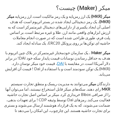
میکر (Maker) چیست؟
میکر (MKR)
یک ارز رمزپایه و یک رمز مالکیت است. ارز رمزپایه
میکر
(MKR)
، یک رمز دیجیتالی ایجاد شده در بستر اتریوم است که هدف
اصلی آن ایجاد یکسری از دارایی‌های دیجیتال غیرمتمرکز است که به
ارزش ابزارهای واقعی مانند ارز، طلا و غیره مرتبط است. بر اساس
پلت فرم، طوری طراحی شده است که در صورت انجام معاملات
حاشیه ای توکن‌ها بر روی پروتکل ERC20، یک مبادله ایجاد کند.
میکر Maker
، یک سازمان خودمختار غیرمتمرکز در بلاک چین اتریوم با
هدف به حداقل رساندن نوسانات قیمت پایدار سکه خود DAI! در برابر
دلار آمریکا است. در مقایسه با
DAI
، قیمت خود میکر نوسان دارد.
(MKR) یک توکن سودمند است و با استفاده از Dai ! قیمت آن افزایش
می‌یابد.
دارندگان
میکر
می‌توانند به مدیریت ریسک و منطق تجارت سیستم
MKR
رای دهند. سکه‌های میکر قابل استخراج نیستند، اما می‌توان آنها
را از صرافی Bibox خریداری کرد. میکر بر اساس اصل تجارت حاشیه
فعالیت می‌کند. رمزهای Dai توسط وثیقه CDP ! برای تعهدات بدهی،
ضمانت می‌شوند، که به یک قرارداد هوشمند ارسال می‌شوند و بستری
برای تجارت حاشیه هستند. این چارچوب، این امکان را می‌دهد تا