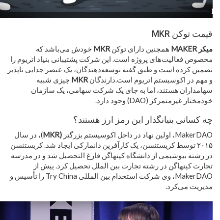
قیمت توکن MKR
میکر MAKER
همچنین دارای توکن
MKR
خودش می‌باشد که
مخصوص فعالیت‌های پروژه است. این شرکت پشتیبانی بنیاد اتریوم را
تضمین کرده است و طبق گفته توسعه‌دهندگان، یک عنصر جدایی ناپذیر
و مهم در اکوسیستم اتریوم است.دارندگان
MKR
چیزی شبیه
سهامداران هستند، اما به جای یک شرکت سهامی، یک سازمان
خودمختار غیرمتمرکز (DAO) وجود دارد.
چه کسانی بنیانگذار این رمز ارز هستند؟
MakerDAO، اولین نهاد در داخل اکوسیستم بزرگتر
(MKR
)، در سال
۲۰۱۵ توسط کریستنسن، یک کارآفرین دانمارکی ایجاد شد. کریستنسن
در رشته بیوشیمی از دانشگاه کپنهاگن فارغ التحصیل شد و در مدرسه
تجارت کپنهاگن در رشته تجارت بین الملل تحصیل کرد. پیش از
MakerDAO، وی شرکت استخدام بین المللی Try China را تأسیس و
مدیریت می‌کرد.