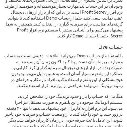
بگیرد. بر اساس بسیاری از مطالعات، ارزیابی استراتژی‌های مختلف و
وجود آن در این حساب یک مهارت بسیار هوشمندانه و سودمند از طرف
نرم افزار Profit Secrey است. برای این که از بازار ارزهای دیجیتال
عقب نمانید، سعی کنید حتما از حساب Demo استفاده کنید تا بتوانید
گزینه‌های مناسب برای سرمایه گذاری را انتخاب کنید. همچنین به شما
پیشنهاد می‌کنیم برای آشنایی بیشتر با سیستم نرم افزار Profit
Secret، حتما با حساب Demo کار کنید.
حساب Live
با استفاده از حساب Demo می‌توانید اطلاعات دقیقی نسبت به حساب
و موارد مربوط به آن دست پیدا کنید. اکنون زمان آن رسیده تا به
صورت زنده در بازار ارزهای دیجیتال سرمایه گذاری کرد. کارایی و
عملکرد این پلتفرم بسیار آسان است. به همین دلیل می‌توانید بدون
هیچ مشکلی از این پلتفرم استفاده کنید. افراد تازه کار و حرفه‌ای در
زمینه تریدینگ می‌توانند به راحتی از این نرم افزار استفاده کنند.
هنگامی که حساب را باز و حدود تریدینگ خود را مشخص کردید،
سیستم اتوماتیک موجود در این پلتفرم به صورت مستقل نیز اجرا
می‌شود. این نرم افزار به کاربران خود پیشنهاد می‌دهد تا تنها ۳۰ دقیقه
در روز حساب خود را چک کنند تا از وضعیت حساب و سرمایه خود باخبر
شوند. این عامل باعث صرفه جویی در زمان کاربران خواهد شد. دیگر
نیازی نیست تا به صورت مداوم چارت‌ها را چک کنید تا بهترین زمان