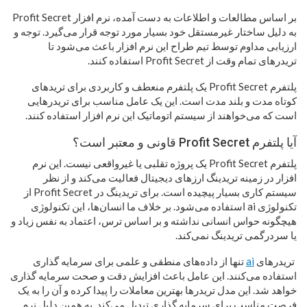
بر اساس مطالعات و اطلاعات به دست آمده، نرم افزار Profit Secret
به دلیل ساختار غیرمستقل خود بسیار مورد توجه قرار می‌گیرد. توجه و
ارزیابی مداوم توسط تیم طراح این نرم افزار باعث می‌شود تا
تریدرهای تمام وقت از Profit Secret استفاده کنند.
پلتفرم Profit Secret یک پلتفرم منعطف و کاربردی برای تریدهای
کوتاه مدت و بلند مدت است. این یک عامل مناسب برای تریدرهایی
است که می‌خواهند از سیستم اتوماتیک این نرم افزار استفاده کنند.
آیا پلتفرم Profit Secret قاونی و معتبر است؟
پلتفرم Profit Secret یک پروژه تقلبی یا غیرواقعی نیست. این نرم
افزار در زمینه تریدینگ ارزهای دیجیتال فعالیت می‌کند و از نظر
سیستم کاری بسیار پیچیده است. برای تریدینگ در Profit Secret از
تکنولوژی ai استفاده می‌شود. بر خلاف ما انسان‌ها، این تکنولوژی
هیچگونه حواس انسانی نداشته و بر اساس ترس، اعتماد به نفس زیاد و
یا سردرگمی تریدینگ نمی‌کند.
تریدرهای
ai
تنها از داده‌های منطقی و علمی برای سرمایه گذاری
استفاده می‌کنند. این عامل باعث افزایش دقت و صحت سرمایه گذاری
خواهد شد. این مدل تریدرها بهترین معاملات را پیدا کرده و آن را به یک
فرصت مناسب برای سرمایه گذاری تبدیل می‌کند. به همین دلیل نرم