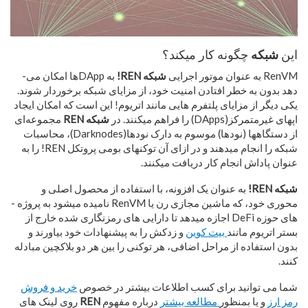
این
شبکه
چگونه کار می­کند؟
RenVM به عنوان موتور اجرایی
شبکه REN!
به DAppها امکان می­
دهد بدون به خطر افتادن امنیت خود، از مزایای شبکه برخوردار شوند.
یکی دیگر از مزایای پلتفرم ­هایی مانند اتریوم! این است که امکان ایجاد
اپ­های غیرمتمرکز(DApps) را فراهم می­کنند. در
شبکه REN
مجموعه‌ای
از دستگاه­ها (نودها) موسوم به دارک ­نودها(Darknodes)، محاسبات
شبکه را انجام می­دهند و در ازای آن توکن­های بومی پروتکل REN! را به
عنوان پاداش انجام کار دریافت می­کنند.
شبکه REN!
به عنوان یک افزونه، با استفاده از محصول اصلی و
محوری خود، که ماشین مجازی رن یا RenVM نامیده می­شود به پروژه ­
های حوزه DeFi اجازه می­دهد تا دارایی­ های رمزنگاری شده خارج از
بستر اتریوم مانند
بیت کوین
و زدکش را به پیشنهادات خود بیاورند و
بدون استفاده از مراحل اضافی، هر توکنی را بین هر دو بلاکچین مبادله
کنند.
شما می توانید برای کسب اطلاعات بیشتر در خصوص
خرید و فروش
رمز ارز
و یا بمنظور
مطالعه بیشتر
درباره مفهوم
REN
روی لینک های