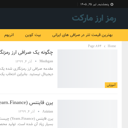
پنجشنبه, تیر ۲۵, ۱۴۰۵
رمز ارز مارکت
بهترین قیمت تتر در صرافی های ایرانی
بیت کوین
اتریوم
Home
Page 864
چگونه یک صرافی ارز رمزنگ
Mozhgan
آذر 4, 1399
مقدمه صرافی ارز رمزنگاری شده
یک 
دیجیتال نیستید. بنابراین انتخاب ی
آموزش
یرن فایننس (Yearn.Finance) چیست؟
Azizian
آذر 4, 1399
یرن فایننس (Yearn.Finance) چیست؟
بسیار زیاد آن شده است. تولید محص