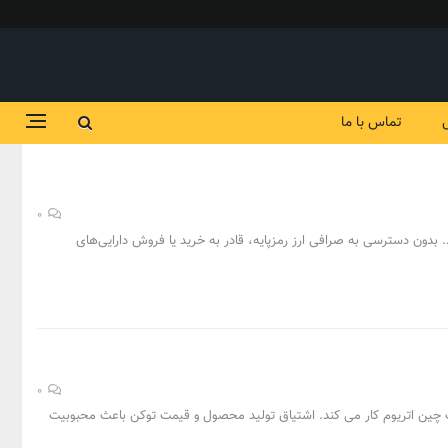
تماس با ما
0
 بدون دسترسی به صرافی ارز رمزپایه، قادر به خرید یا فروش دارایی‌های
0
که مالی غیرمتمرکز (DeFi) است که بر روی بلاک چین اتریوم کار می کند. اشتیاق تولید محصول و قیمت توکن باعث محبوبیت