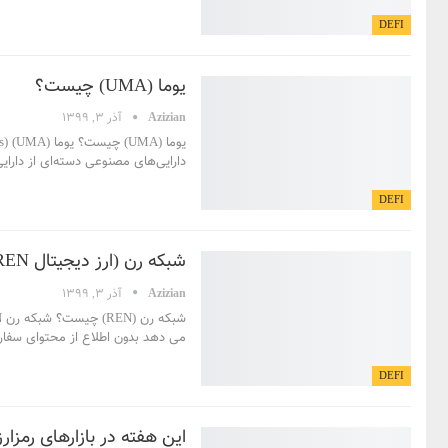
DEFI
یوما (UMA) چیست؟
Azizian
آذر 3, 1399
یوما (UMA) چیست؟
یوما (UMA) (Universal Market Access) یا دسترسی به بازار جهانی، پروتکلی برای ایجاد دارایی‌های مصنوعی مبتنی بر بلاک چین اتریوم است. یوما در دسامبر 2018 راه اندازی شد.
دارایی‌های مصنوعی دسته‌ای از دارای
DEFI
شبکه رن (ارز دیجیتال REN) چیست؟
Azizian
آذر 3, 1399
شبکه رن (REN) چیست؟
می دهد بدون اطلاع از محتوای سفار
DEFI
این هفته در بازارهای رمزارز